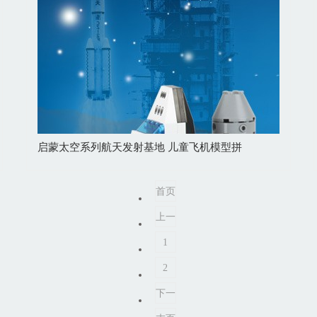
启蒙太空系列航天发射基地 儿童飞机模型拼
首页
上一
页
1
2
下一
页